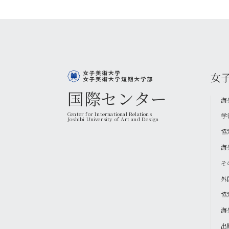
女
国際センター
海
Center for International Relations
学
Joshibi University of Art and Design
協
海
そ
外
協
海
出