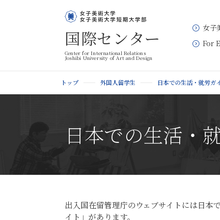
女子
国際センター
For 
Center for International Relations
Joshibi University of Art and Design
トップ
外国人留学生
日本での生活・就労ガ
日本での生活・
出入国在留管理庁のウェブサイトには日本
イト」があります。