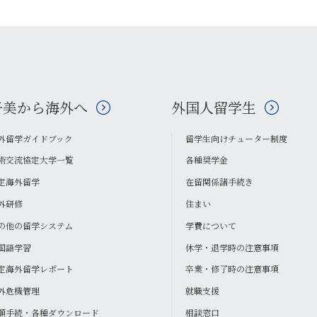
子美から海外へ
外国人留学生
外留学ガイドブック
留学生向けチューター制度
術交流協定大学一覧
各種奨学金
定海外留学
在留関係諸手続き
外研修
住まい
の他の留学システム
学費について
国語学習
休学・退学時の注意事項
定海外留学レポート
卒業・修了時の注意事項
外危機管理
就職支援
願手続・各種ダウンロード
相談窓口