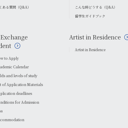
くある質問（Q&A）
こんな時どうする（Q&A）
留学生ガイドブック
 Exchange
Artist in Residence
dent
Artist in Residence
w to Apply
ademic Calendar
elds and levels of study
st of Application Materials
plication deadlines
nditions for Admission
sa
commodation