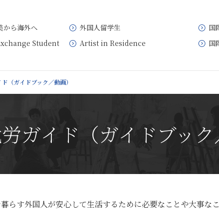
美から海外へ
外国人留学生
国
Exchange Student
Artist in Residence
国
イド（ガイドブック／動画）
就労ガイド（ガイドブック
で暮らす外国人が安心して生活するために必要なことや大事な