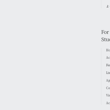
よ
For
Stu
Ho
Ac
Fi
Li
Ap
Co
Vi
Ac