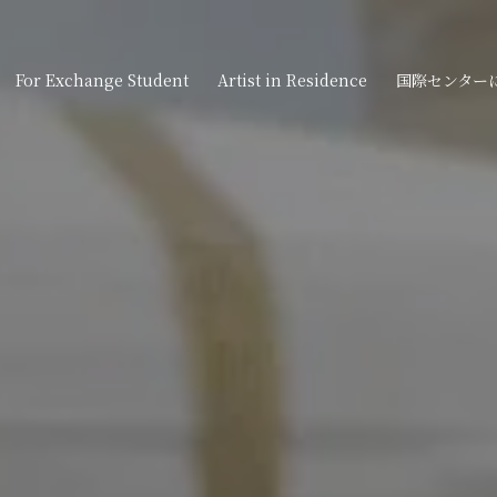
For Exchange Student
Artist in Residence
国際センター