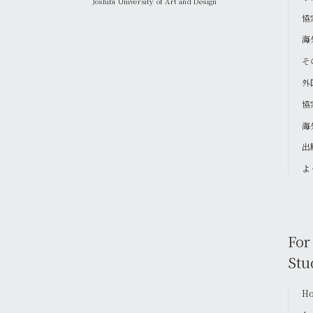
Joshibi University of Art and Design
協
海
そ
外
協
海
出
よ
For
Stu
Ho