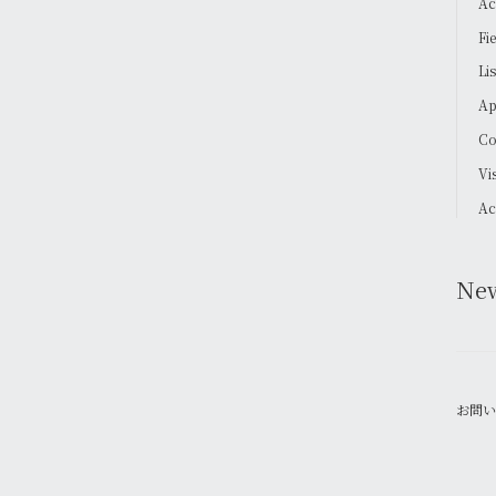
Ac
Fi
Li
Ap
Co
Vi
Ac
Ne
お問い