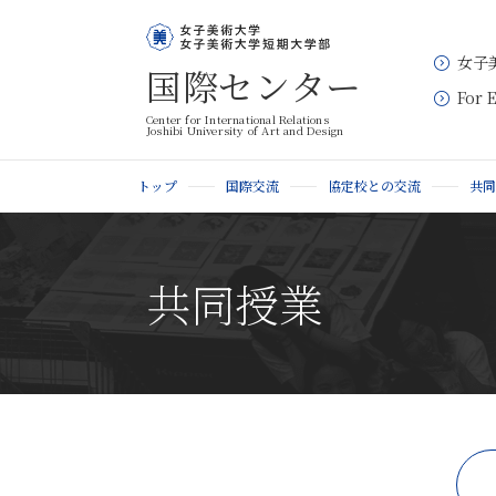
女子
国際センター
For 
Center for International Relations
Joshibi University of Art and Design
トップ
国際交流
協定校との交流
共同
共同授業