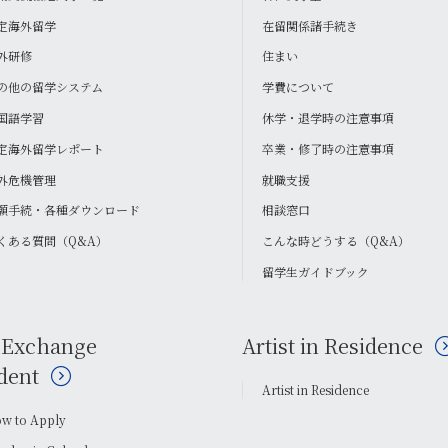
定海外留学
在留関係諸手続き
外研修
住まい
の他の留学システム
学費について
国語学習
休学・退学時の注意事項
定海外留学レポート
卒業・修了時の注意事項
外危機管理
就職支援
願手続・各種ダウンロード
相談窓口
くある質問（Q&A）
こんな時どうする（Q&A）
留学生ガイドブック
 Exchange
Artist in Residence
dent
Artist in Residence
w to Apply