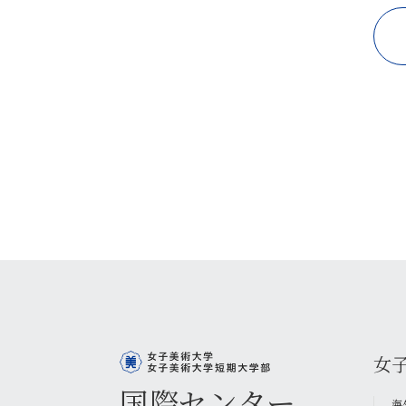
女
国際センター
海