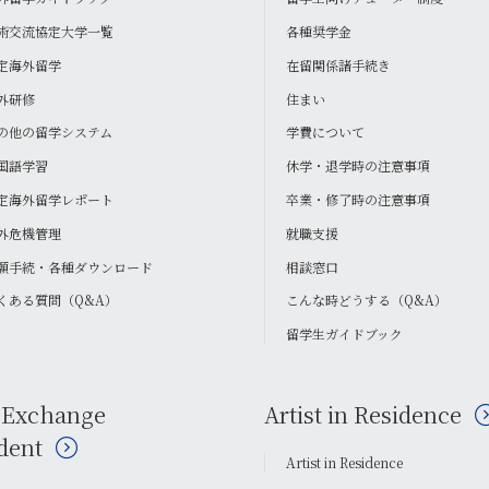
術交流協定大学一覧
各種奨学金
定海外留学
在留関係諸手続き
外研修
住まい
の他の留学システム
学費について
国語学習
休学・退学時の注意事項
定海外留学レポート
卒業・修了時の注意事項
外危機管理
就職支援
願手続・各種ダウンロード
相談窓口
くある質問（Q&A）
こんな時どうする（Q&A）
留学生ガイドブック
 Exchange
Artist in Residence
dent
Artist in Residence