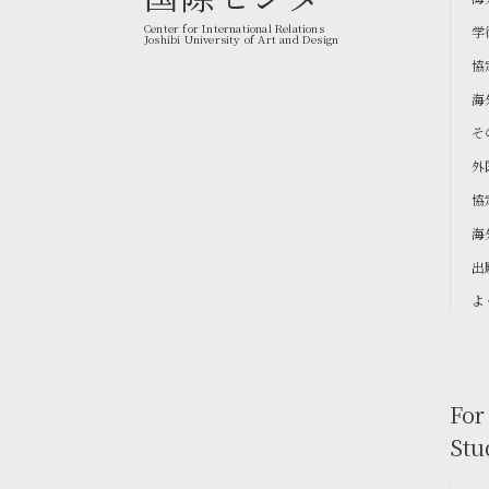
Center for International Relations
学
Joshibi University of Art and Design
協
海
そ
外
協
海
出
よ
For
Stu