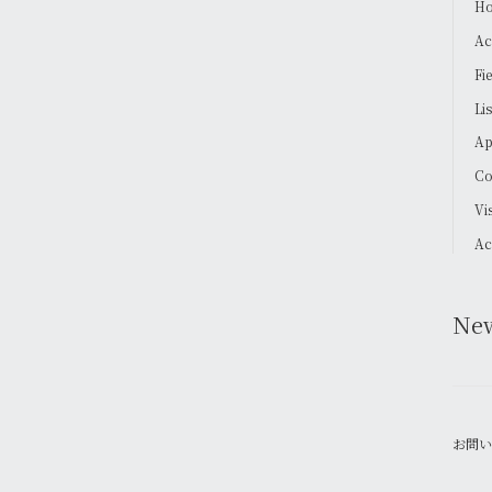
Ho
Ac
Fi
Li
Ap
Co
Vi
Ac
Ne
お問い