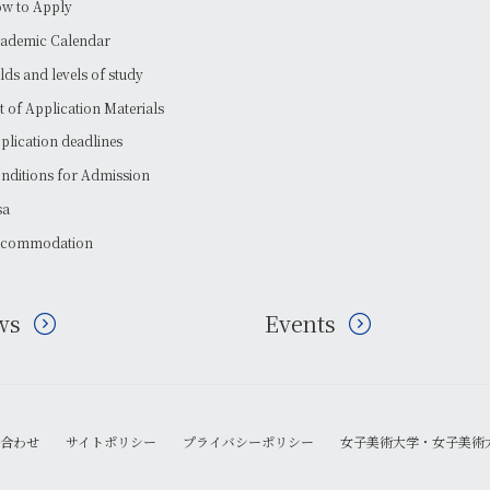
w to Apply
ademic Calendar
elds and levels of study
st of Application Materials
plication deadlines
nditions for Admission
sa
commodation
ws
Events
合わせ
サイトポリシー
プライバシーポリシー
女子美術大学・女子美術